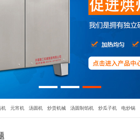
1
2
3
药机
元宵机
汤圆机
炒货机械
汤圆制馅机
炒瓜子机
电炒锅
题