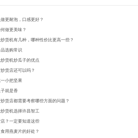
么做更耐泡，口感更好？
如何做更美味？
磁炒货机有几种，哪种性价比更高一些？
食品选购常识
线炒货机炒瓜子的优点
家炒货店还可以吗？
吃一小把坚果
瓜子就是香
型炒货店都需要考察哪些方面的问题？
磁炒货机选择许昌智工
货店？一定要知道这些
人食用燕麦片的好处？