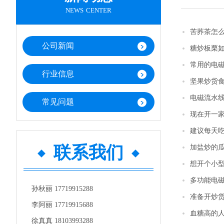
news center
苦荞茶怎
公司新闻
糖炒板栗
常用的电
行业信息
坚果炒货
电磁流水
常见问题
现在开一
建议每天
联系我们
加盐炒的
想开个小
多功能电
孙秋丽 17719915288
准备开炒
李阿丽 17719915688
血糖高的
徐真真 18103993288