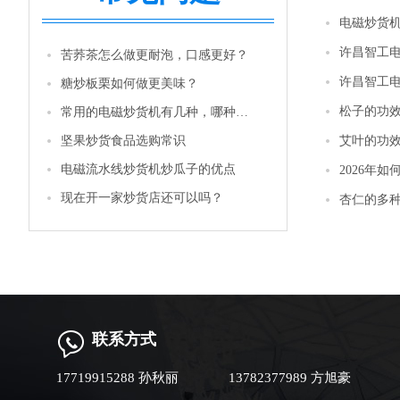
电磁炒货
许昌智工
苦荞茶怎么做更耐泡，口感更好？
许昌智工
糖炒板栗如何做更美味？
松子的功
常用的电磁炒货机有几种，哪种性价比更高一些？
坚果炒货食品选购常识
艾叶的功
电磁流水线炒货机炒瓜子的优点
2026年
现在开一家炒货店还可以吗？
杏仁的多
联系方式
17719915288 孙秋丽
13782377989 方旭豪