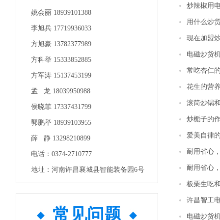
炒辣椒用
姚会丽 18939101388
用什么炒
李旭兵 17719936033
现在加盟
方旭豪 13782377989
电磁炒货
方科举 15333852885
常吃杏仁
方军涛 15137453199
花生的营
孟 龙 18039950988
滚筒炒锅
侯晓菲 17337431799
炒栀子的
郭鹏举 18939103955
爱美自律
薛 静 13298210899
耐用省心
电话：0374-2710777
耐用省心
地址：河南许昌襄城县智能装备园6号
板栗生吃
许昌智工
常见问题
电磁炒货