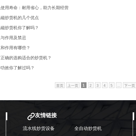
机使用寿命：耐用省心，助力长期经营
电磁炒货机的几个优点
电磁炒货机你了解吗？
效与作用及禁忌
效和作用有哪些？
如何正确的选购适合的炒货机？
种功效你了解过吗？
1
首页
上一页
2
3
4
5
...
下一页
友情链接
流水线炒货设备
全自动炒货机