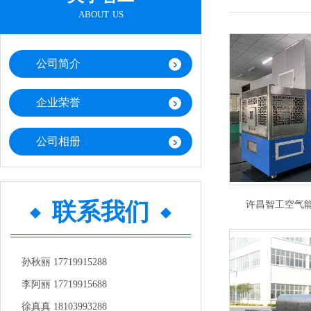
about us
公司简介
企业荣誉
公司相册
联系我们
许昌智工空气
孙秋丽 17719915288
李阿丽 17719915688
徐真真 18103993288