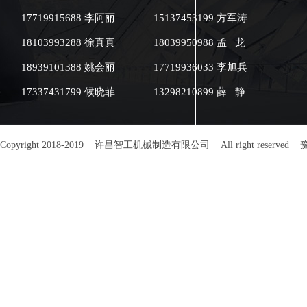
17719915688 李阿丽
15137453199 方军涛
18103993288 徐真真
18039950988 孟 龙
18939101388 姚会丽
17719936033 李旭兵
17337431799 候晓菲
13298210899 薛 静
Copyright 2018-2019 许昌智工机械制造有限公司 All right reserved
豫