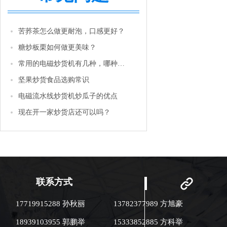
苦荞茶怎么做更耐泡，口感更好？
糖炒板栗如何做更美味？
常用的电磁炒货机有几种，哪种性价比更高一些？
坚果炒货食品选购常识
电磁流水线炒货机炒瓜子的优点
现在开一家炒货店还可以吗？
联系方式
17719915288 孙秋丽
13782377989 方旭豪
18939103955 郭鹏举
15333852885 方科举