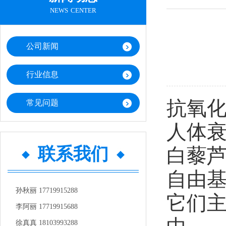
news center
公司新闻
行业信息
抗氧
常见问题
人体
联系我们
白藜
自由基
孙秋丽 17719915288
它们
李阿丽 17719915688
徐真真 18103993288