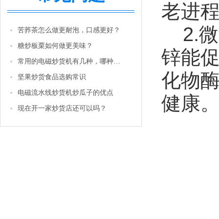
老进
2.
苦荞茶怎么做更耐泡，口感更好？
糖炒板栗如何做更美味？
锌能
常用的电磁炒货机有几种，哪种性价比更高一些？
化物
坚果炒货食品选购常识
电磁流水线炒货机炒瓜子的优点
健康
现在开一家炒货店还可以吗？