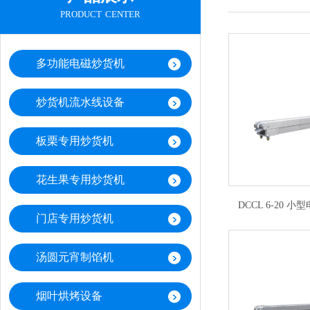
product center
多功能电磁炒货机
炒货机流水线设备
板栗专用炒货机
花生果专用炒货机
DCCL 6-20
门店专用炒货机
汤圆元宵制馅机
烟叶烘烤设备