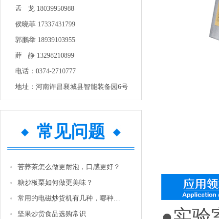
孟 龙 18039950988
侯晓菲 17337431799
郭鹏举 18939103955
薛 静 13298210899
电话：0374-2710777
地址：河南许昌襄城县智能装备园6号
常见问题
苦荞茶怎么做更耐泡，口感更好？
糖炒板栗如何做更美味？
常用的电磁炒货机有几种，哪种性价比更高一些？
●实验
坚果炒货食品选购常识