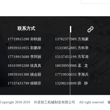
用；220V电压
磁加热技术节能环
实验室科研 ●大学教学实践课程
●制药业：中药炮制 ●
业：辣椒、花椒
茴香 ●饮品：咖啡豆、黄豆、黑
联系方式
豆、苦荞 ●休闲食品业：瓜子、
花生、腰果、杏
17719915288 孙秋丽
13782377989 方旭豪
桃 ●体积小：73×51×80（cm）
●耗电少：生活用电
18939103955 郭鹏举
15333852885 方科举
10A ●智能控
温精确。 ●炒制品
17719915688 李阿丽
15137453199 方军涛
公斤，在应用中
本。 ●热辐射小
18103993288 徐真真
18039950988 孟 龙
双层保温，对作
室或教室）热辐射
18939101388 姚会丽
17719936033 李旭兵
该机是采用电磁
环境碳排放为零。
17337431799 候晓菲
13298210899 薛 静
使用复合锅体＜
热量不能向外散
达95%以上，比
烘炒货设备节电4
机界面：人性化
Copyright 2018-2019 许昌智工机械制造有限公司 All right reserved
豫
制：参数设定方便
自诊断功能：故