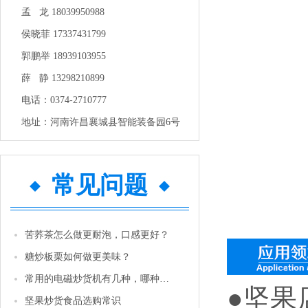
孟 龙 18039950988
侯晓菲 17337431799
郭鹏举 18939103955
薛 静 13298210899
电话：0374-2710777
地址：河南许昌襄城县智能装备园6号
常见问题
苦荞茶怎么做更耐泡，口感更好？
糖炒板栗如何做更美味？
常用的电磁炒货机有几种，哪种性价比更高一些？
●坚果
坚果炒货食品选购常识