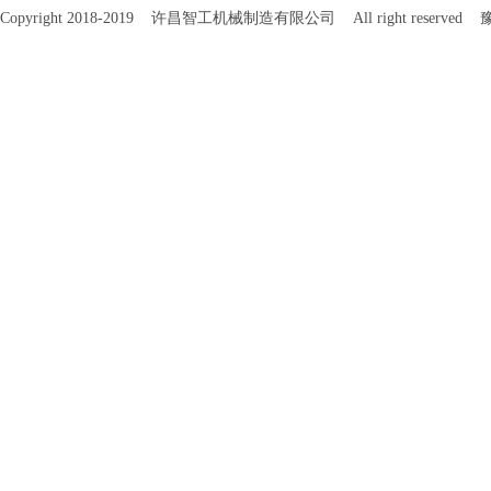
机界面：人性化
Copyright 2018-2019 许昌智工机械制造有限公司 All right reserved
豫
制：参数设定方便
自诊断功能：故
然。 ●型号：DCCZ 3-4 ●生产
率：5-15kg/h 
3kw ●配用动力：0
电压：220V ●
（mm）：730×51
尺寸（mm）：300