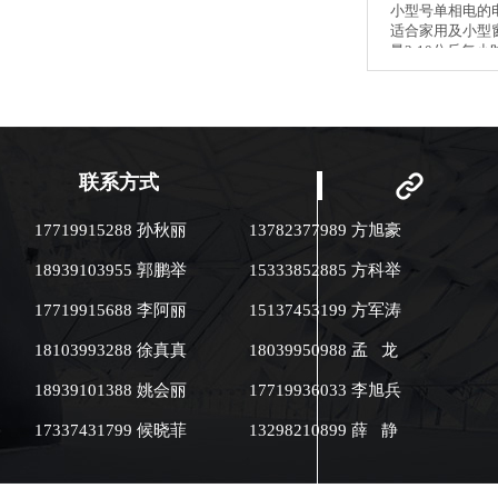
小型号单相电的
适合家用及小型
量3-10公斤每
用；220V电压
磁加热技术节能环
实验室科研 ●大学教学实践课程
●制药业：中药炮制 ●
业：辣椒、花椒
茴香 ●饮品：咖啡豆、黄豆、黑
联系方式
豆、苦荞 ●休闲食品业：瓜子、
花生、腰果、杏
17719915288 孙秋丽
13782377989 方旭豪
桃 ●体积小：73×51×80（cm）
●耗电少：生活用电
18939103955 郭鹏举
15333852885 方科举
10A ●智能控
温精确。 ●炒制品
17719915688 李阿丽
15137453199 方军涛
公斤，在应用中
本。 ●热辐射小
18103993288 徐真真
18039950988 孟 龙
双层保温，对作
室或教室）热辐射
18939101388 姚会丽
17719936033 李旭兵
该机是采用电磁
环境碳排放为零。
17337431799 候晓菲
13298210899 薛 静
使用复合锅体＜
热量不能向外散
达95%以上，比
烘炒货设备节电4