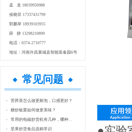
孟 龙 18039950988
侯晓菲 17337431799
郭鹏举 18939103955
薛 静 13298210899
电话：0374-2710777
地址：河南许昌襄城县智能装备园6号
常见问题
苦荞茶怎么做更耐泡，口感更好？
糖炒板栗如何做更美味？
常用的电磁炒货机有几种，哪种性价比更高一些？
●实验
坚果炒货食品选购常识