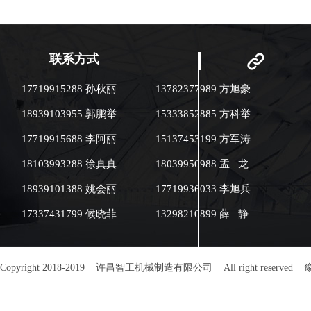
磁加热技术节能环
实验室科研 ●大学教学实践课程
●制药业：中药炮制 ●
业：辣椒、花椒
茴香 ●饮品：咖啡豆、黄豆、黑
联系方式
豆、苦荞 ●休闲食品业：瓜子、
花生、腰果、杏
17719915288 孙秋丽
13782377989 方旭豪
桃 ●体积小：73×51×80（cm）
●耗电少：生活用电
18939103955 郭鹏举
15333852885 方科举
10A ●智能控
温精确。 ●炒制品
17719915688 李阿丽
15137453199 方军涛
公斤，在应用中
本。 ●热辐射小
18103993288 徐真真
18039950988 孟 龙
双层保温，对作
室或教室）热辐射
18939101388 姚会丽
17719936033 李旭兵
该机是采用电磁
环境碳排放为零。
17337431799 候晓菲
13298210899 薛 静
使用复合锅体＜
热量不能向外散
达95%以上，比
烘炒货设备节电4
机界面：人性化
Copyright 2018-2019 许昌智工机械制造有限公司 All right reserved
豫
制：参数设定方便
自诊断功能：故
然。 ●型号：DCCZ 3-4 ●生产