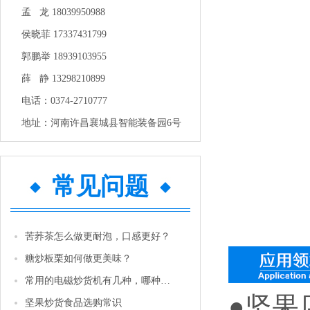
孟 龙 18039950988
侯晓菲 17337431799
郭鹏举 18939103955
薛 静 13298210899
电话：0374-2710777
地址：河南许昌襄城县智能装备园6号
常见问题
苦荞茶怎么做更耐泡，口感更好？
糖炒板栗如何做更美味？
常用的电磁炒货机有几种，哪种性价比更高一些？
●坚果
坚果炒货食品选购常识