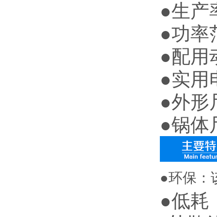
●生产率
●功率范
●配用动
●实用
●外形尺
●锅体尺
●环保：
●低耗