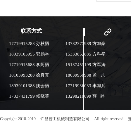
用；220V电压
磁加热技术节能环
实验室科研 ●大学教学实践课程
●制药业：中药炮制 ●
业：辣椒、花椒
茴香 ●饮品：咖啡豆、黄豆、黑
联系方式
豆、苦荞 ●休闲食品业：瓜子、
花生、腰果、杏
17719915288 孙秋丽
13782377989 方旭豪
桃 ●体积小：73×51×80（cm）
●耗电少：生活用电
18939103955 郭鹏举
15333852885 方科举
10A ●智能控
温精确。 ●炒制品
17719915688 李阿丽
15137453199 方军涛
公斤，在应用中
本。 ●热辐射小
18103993288 徐真真
18039950988 孟 龙
双层保温，对作
室或教室）热辐射
18939101388 姚会丽
17719936033 李旭兵
该机是采用电磁
环境碳排放为零。
17337431799 候晓菲
13298210899 薛 静
使用复合锅体＜
热量不能向外散
达95%以上，比
烘炒货设备节电4
机界面：人性化
Copyright 2018-2019 许昌智工机械制造有限公司 All right reserved
豫
制：参数设定方便
自诊断功能：故