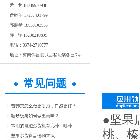
孟 龙 18039950988
侯晓菲 17337431799
郭鹏举 18939103955
薛 静 13298210899
电话：0374-2710777
地址：河南许昌襄城县智能装备园6号
常见问题
苦荞茶怎么做更耐泡，口感更好？
●坚果
糖炒板栗如何做更美味？
常用的电磁炒货机有几种，哪种性价比更高一些？
桃、榛
坚果炒货食品选购常识