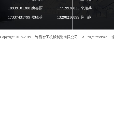
线，速度快、产
18939101388 姚会丽
17719936033 李旭兵
程仅需1人操作。 ●智能：该
有强大的温度智
17337431799 候晓菲
13298210899 薛 静
可控性强、智能控温。
该机是采用电磁
环境碳排放为零。 ●低
机使用复合锅体
护热量不能向外
Copyright 2018-2019 许昌智工机械制造有限公司 All right reserved
豫
可达95%以上，
热烘炒设备节电45
料考究：全部采
料，保证烘炒制
全，符合GMP标准。 
面：人性化设计
参数设定方便快捷。 ●温
最高温度可达400℃。 
诊断功能：故障
然。 ●型号：DCCL 7-40 ●生产
率：150-300kg
7.5-60kw ●配用
实用电压：380V
（mm）：4500×10
锅体尺寸（mm）：