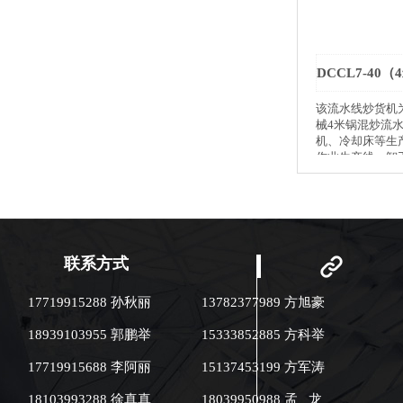
该流水线炒货机
械4米锅混炒流
机、冷却床等生
作业生产线，智
设备可根据您需
选择锅内晒网圆
水线长度，智工
熟流水线炒货设
备，包括提升机
动过滤风选机等。 ●坚果
联系方式
业：瓜子、花生
仁、多味大豆、
17719915288 孙秋丽
13782377989 方旭豪
豆 ●杂粮加工业：玉米、大米、
小麦、大豆、黑豆、
18939103955 郭鹏举
15333852885 方科举
业：中药炮制 ●膨化食品：爆米
花、年糕片、年
17719915688 李阿丽
15137453199 方军涛
大米、小米 ●饮品：咖啡豆、苦
荞（膨化）、大麦芽 ●自
18103993288 徐真真
18039950988 孟 龙
度高:该机是流