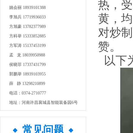
热，受
姚会丽 18939101388
黄，均
李旭兵 17719936033
方旭豪 13782377989
对炒制
方科举 15333852885
赞。
方军涛 15137453199
孟 龙 18039950988
以下
侯晓菲 17337431799
郭鹏举 18939103955
薛 静 13298210899
电话：0374-2710777
地址：河南许昌襄城县智能装备园6号
常见问题