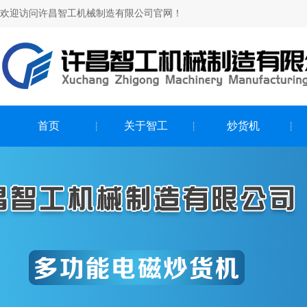
欢迎访问许昌智工机械制造有限公司官网！
首页
关于智工
炒货机