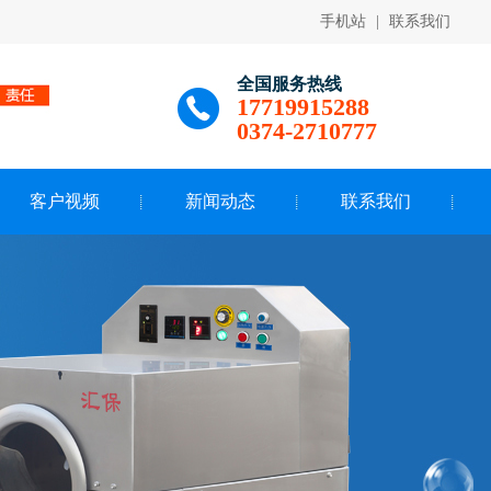
手机站
|
联系我们
全国服务热线
17719915288
0374-2710777
客户视频
新闻动态
联系我们