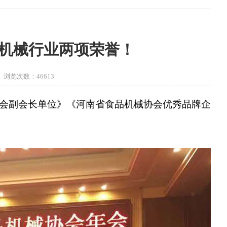
机械行业两项荣誉！
3 浏览次数：46613
会副会长单位》《河南省食品机械协会优秀品牌企