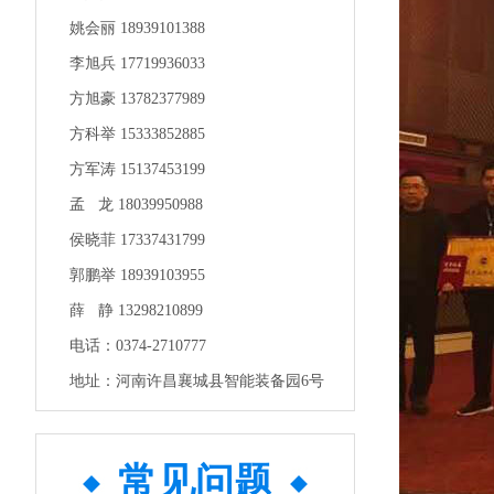
姚会丽 18939101388
李旭兵 17719936033
方旭豪 13782377989
方科举 15333852885
方军涛 15137453199
孟 龙 18039950988
侯晓菲 17337431799
郭鹏举 18939103955
薛 静 13298210899
电话：0374-2710777
地址：河南许昌襄城县智能装备园6号
常见问题