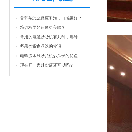
苦荞茶怎么做更耐泡，口感更好？
糖炒板栗如何做更美味？
常用的电磁炒货机有几种，哪种性价比更高一些？
坚果炒货食品选购常识
电磁流水线炒货机炒瓜子的优点
现在开一家炒货店还可以吗？