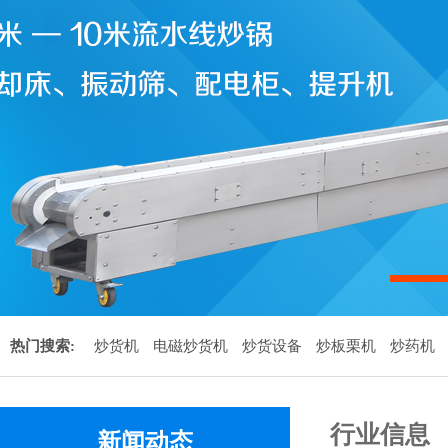
1
热门搜索:
炒货机
电磁炒货机
炒货设备
炒板栗机
炒药机
行业信息
新闻动态