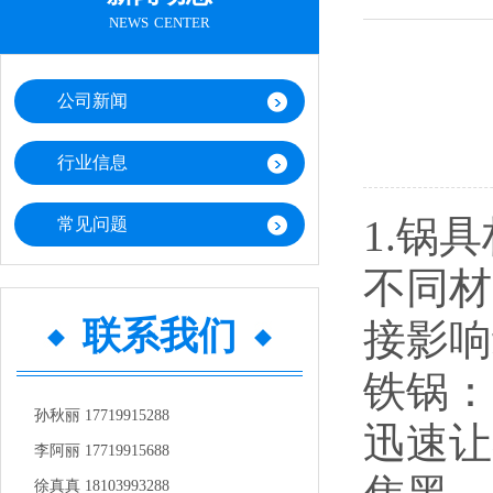
news center
公司新闻
行业信息
1.锅
常见问题
不同材
联系我们
接影响
铁锅：
孙秋丽 17719915288
迅速让
李阿丽 17719915688
徐真真 18103993288