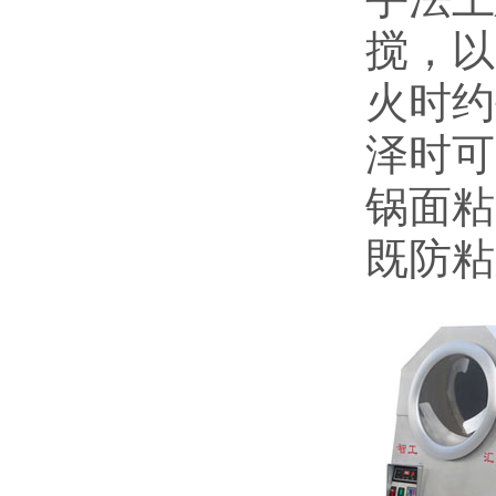
搅，以
火时约
泽时可
锅面粘
既防粘