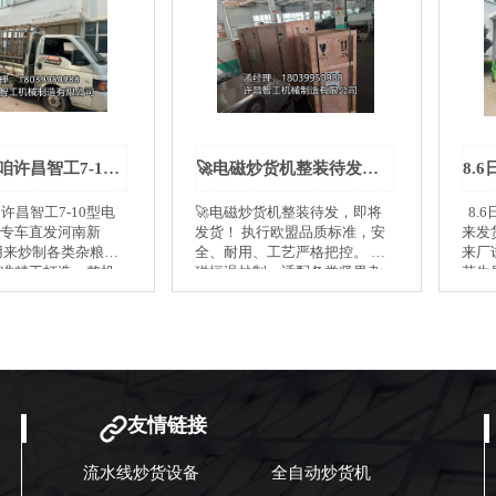
8月7号，咱许昌智工7-10型电磁炒货机，专车直发河南新乡！
🚀电磁炒货机整装待发，即将发货！
许昌智工7-10型电
🚀电磁炒货机整装待发，即将
8.
专车直发河南新
发货！ 执行欧盟品质标准，安
来发
用来炒制各类杂粮，
全、耐用、工艺严格把控。 电
来厂
准精工打造，整机
磁恒温炒制，适配各类坚果杂
花生
钢，干净卫生。 电
粮加工。 国产智造，海内外客
斤炒
快，控温精准，滚
拍！
户均可咨询☎️孟经理
均匀，大豆、玉
18039950988
杂粮都能炒，不糊
。 二十多年老厂品
件靠谱耐用，整机
售后响应及时。 感
友情链接
信任，祝开机大
火，杂粮炒制一路
流水线炒货设备
全自动炒货机