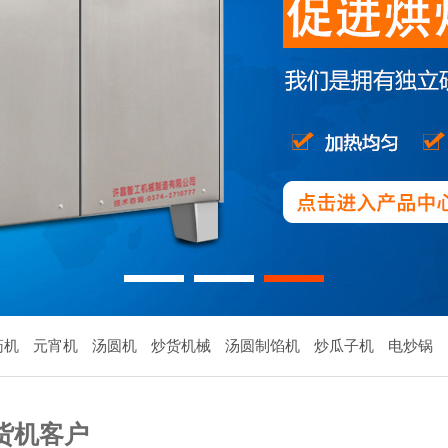
1
2
3
药机
元宵机
汤圆机
炒货机械
汤圆制馅机
炒瓜子机
电炒锅
货机客户