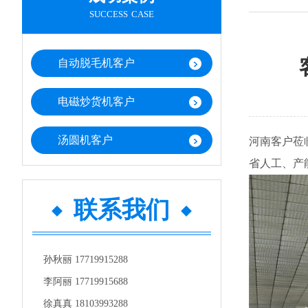
success case
自动脱毛机客户
电磁炒货机客户
汤圆机客户
河南客户莅
省人工、产
联系我们
孙秋丽 17719915288
李阿丽 17719915688
徐真真 18103993288