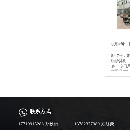
8月7号，咱
磁炒货机，
乡！ 专门
欧盟品质标
食品级不锈
磁加热升温
筒翻炒受热
米、芝麻、
料、成色好
质，核心配
质保两年，
联系方式
谢新乡老板
吉，生意红
顺畅！
17719915288 孙秋丽
13782377989 方旭豪