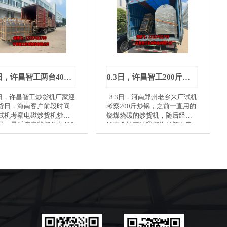
8.6日，许昌智工两台400斤炒锅服务海南客户
8.3日，许昌智工200斤炒货机专车发货郑州
6日，许昌智工炒货机厂家迎
8.3日，河南郑州老乡来厂试机
货日，海南客户前段时间
考察200斤炒锅，之前一直用的
试机考察电磁炒货机炒制
烧煤烧碳的炒货机，随后经过
果，最后选定我们两台400
朋友介绍来到我们许昌智工电
锅发货，以下是装车实
磁炒货机厂家，当场试机签订
！！
合同，服务和炒制效果都非常
满意，当即找货拉拉随车发
走！！！