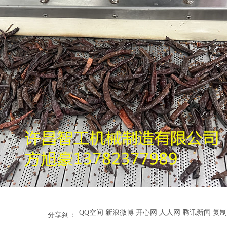
QQ空间
新浪微博
开心网
人人网
腾讯新闻
复制
分享到：