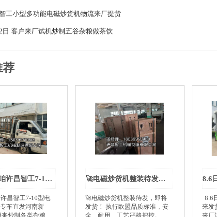
智工小型多功能电磁炒货机物流来厂提货
22日 客户来厂试机炒制五谷杂粮做茶饮
推荐
8月7号，咱许昌智工7-10型电磁炒货机，专车直发河南新乡！
🚀电磁炒货机整装待发，即将发货！
许昌智工7-10型电
🚀电磁炒货机整装待发，即将
8.
专车直发河南新
发货！ 执行欧盟品质标准，安
来发
用来炒制各类杂粮，
全、耐用、工艺严格把控。 电
来厂