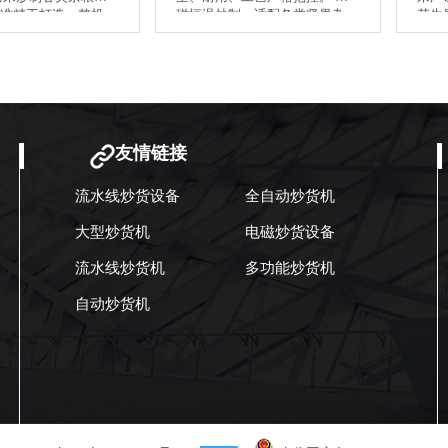
准精工打造，整机
磁恒温炒制，适配各类坚果杂
花生
钢，干净卫生。 电
粮加工。 国产智造，海内外客
斤炒
快，控温精准，滚
拍！
户均可咨询☎️孟经理
均匀，大豆、玉
18039950988
杂粮都能炒，不糊
。 二十多年老厂品
件靠谱耐用，整机
售后响应及时。 感
友情链接
信任，祝开机大
火，杂粮炒制一路
流水线炒货设备
全自动炒货机
大型炒货机
电磁炒货设备
流水线炒货机
多功能炒货机
自动炒货机