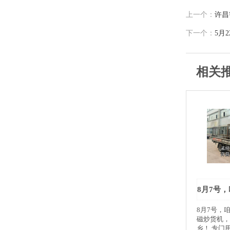
上一个：
许昌
下一个：
5月
相关
8月7号，咱
磁炒货机，
乡！ 专门