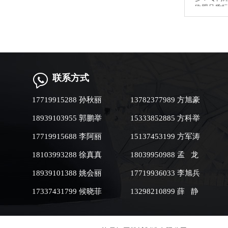
欧盟品质标
食品级不锈
磁加热升温
筒翻炒受热
米、芝麻、
料、成色好
质，核心配
质保两年，
联系方式
谢新乡老板
吉，生意红
顺畅！
17719915288 孙秋丽
13782377989 方旭豪
18939103955 郭鹏举
15333852885 方科举
17719915688 李阿丽
15137453199 方军涛
18103993288 徐真真
18039950988 孟 龙
18939101388 姚会丽
17719936033 李旭兵
17337431799 候晓菲
13298210899 薛 静