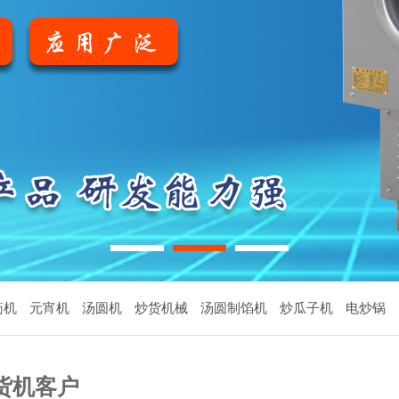
1
2
3
药机
元宵机
汤圆机
炒货机械
汤圆制馅机
炒瓜子机
电炒锅
货机客户