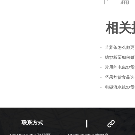
相关
苦荞茶怎么做更
糖炒板栗如何做
常用的电磁炒货
坚果炒货食品选
电磁流水线炒货
联系方式