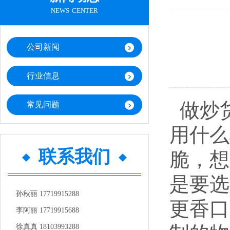
news center
公司新闻
行业信息
做炒
常见问题
用什么
联系我们
脆，想
是要选
孙秋丽 17719915288
更香口
李阿丽 17719915688
徐真真 18103993288