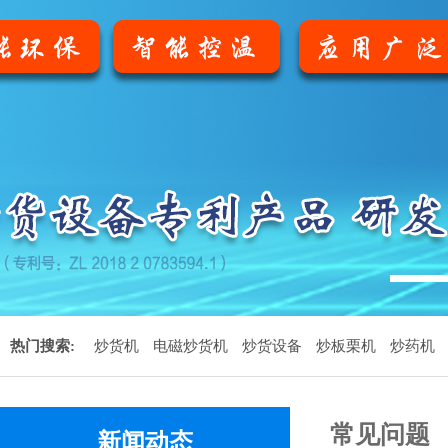
1
热门搜索:
炒货机
电磁炒货机
炒货设备
炒板栗机
炒药机
常见问题
新闻动态