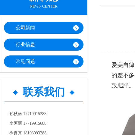
news center
公司新闻
行业信息
常见问题
爱美自律
的差不多
致肥胖。
联系我们
孙秋丽 17719915288
李阿丽 17719915688
徐真真 18103993288