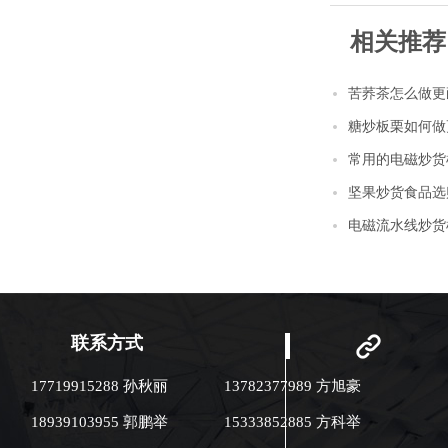
相关推荐
苦荞茶怎么做更
糖炒板栗如何做
常用的电磁炒货
坚果炒货食品选
电磁流水线炒货
联系方式
17719915288 孙秋丽
13782377989 方旭豪
18939103955 郭鹏举
15333852885 方科举