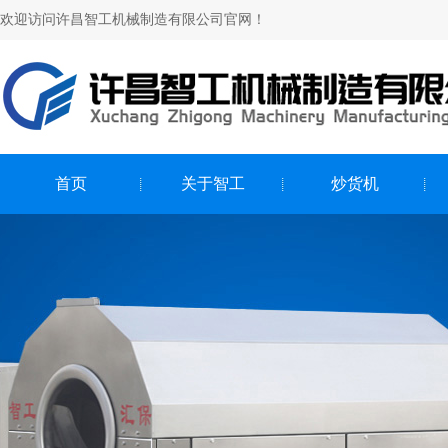
欢迎访问许昌智工机械制造有限公司官网！
首页
关于智工
炒货机