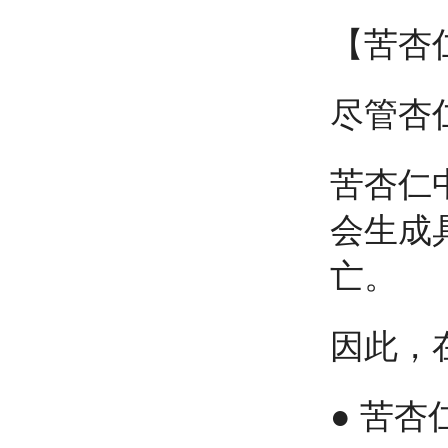
【苦杏
尽管杏
苦杏仁
会生成
亡。
因此，
● 苦