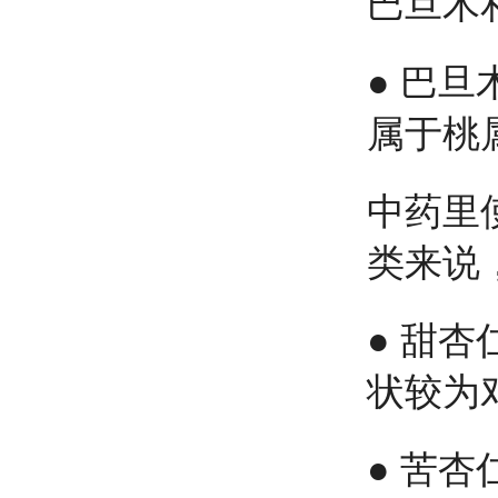
巴旦木
● 巴
属于桃
中药里
类来说
● 甜
状较为
● 苦