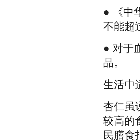
● 《
不能超
● 对
品。
生活中
杏仁虽
较高的
民膳食