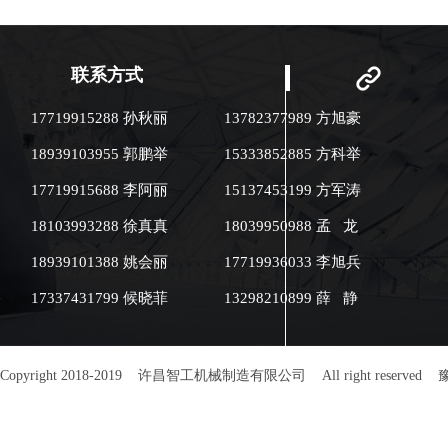
联系方式
17719915288 孙秋丽
13782377989 方旭豪
18939103955 郭鹏举
15333852885 方科举
17719915688 李阿丽
15137453199 方军涛
18103993288 徐真真
18039950988 孟 龙
18939101388 姚会丽
17719936033 李旭兵
17337431799 候晓菲
13298210899 薛 静
Copyright 2018-2019 许昌智工机械制造有限公司 All right reserved
豫