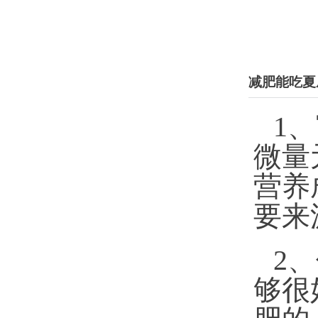
减肥能吃夏
1
微量
营养
要来
2
够很