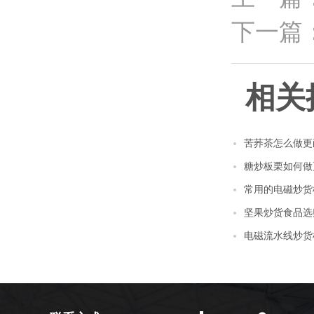
下一篇
相关
苦荞茶怎么做更
糖炒板栗如何做
常用的电磁炒货
坚果炒货食品选
电磁流水线炒货