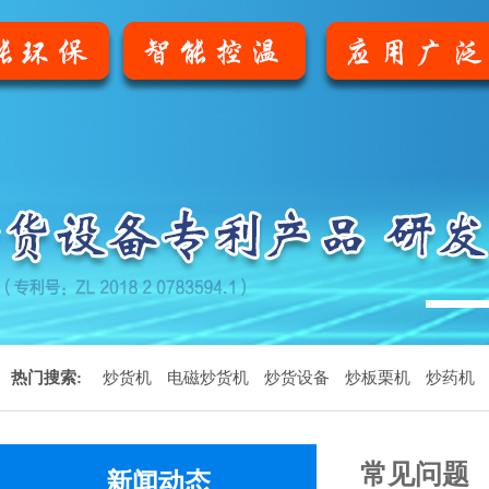
1
热门搜索:
炒货机
电磁炒货机
炒货设备
炒板栗机
炒药机
常见问题
新闻动态