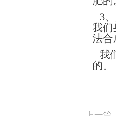
肥
的
3
我们
法合
我
的。
上一篇