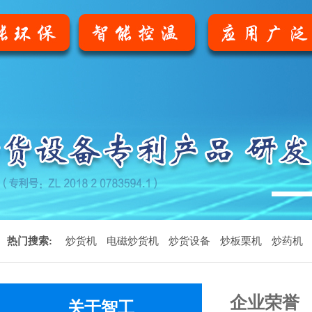
1
热门搜索:
炒货机
电磁炒货机
炒货设备
炒板栗机
炒药机
企业荣誉
关于智工