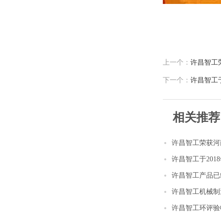
上一个：
许昌智工
下一个：
许昌智工于
相关推荐
许昌智工荣获河
许昌智工于201
许昌智工产品已
许昌智工机械制
许昌智工环评验