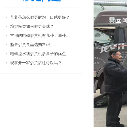
苦荞茶怎么做更耐泡，口感更好？
糖炒板栗如何做更美味？
常用的电磁炒货机有几种，哪种性价比更高一些？
坚果炒货食品选购常识
电磁流水线炒货机炒瓜子的优点
现在开一家炒货店还可以吗？