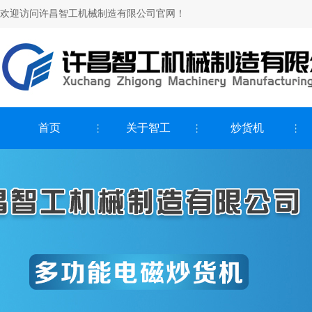
欢迎访问许昌智工机械制造有限公司官网！
首页
关于智工
炒货机